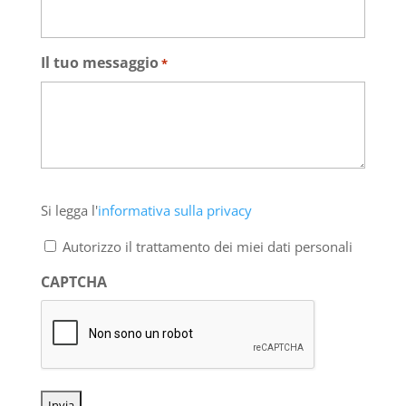
Il tuo messaggio
*
Si
Si legga l'
informativa sulla privacy
legga
l'informativa
Autorizzo il trattamento dei miei dati personali
sulla
privacy
CAPTCHA
*