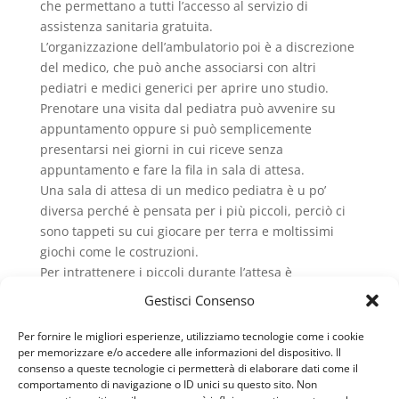
che permettano a tutti l’accesso al servizio di
assistenza sanitaria gratuita.
L’organizzazione dell’ambulatorio poi è a discrezione
del medico, che può anche associarsi con altri
pediatri e medici generici per aprire uno studio.
Prenotare una visita dal pediatra può avvenire su
appuntamento oppure si può semplicemente
presentarsi nei giorni in cui riceve senza
appuntamento e fare la fila in sala di attesa.
Una sala di attesa di un medico pediatra è u po’
diversa perché è pensata per i più piccoli, perciò ci
sono tappeti su cui giocare per terra e moltissimi
giochi come le costruzioni.
Per intrattenere i piccoli durante l’attesa è
necessario distrarli un po’ ed ecco che sono
Gestisci Consenso
disponibili spesso anche libri, fogli, matite,
pennarelli colorati etc. con cui fare un bel disegno
Per fornire le migliori esperienze, utilizziamo tecnologie come i cookie
per memorizzare e/o accedere alle informazioni del dispositivo. Il
da regalare al pediatra.
consenso a queste tecnologie ci permetterà di elaborare dati come il
A domicilio.
comportamento di navigazione o ID unici su questo sito. Non
Ci sono alcuni casi in cui non è necessario recarsi