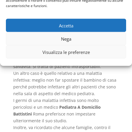
acconsentire o ritirare il consenso può influire negativamente su alcune
presso l’ambulatorio per vedere il dottore, ma il
caratteristiche e funzioni.
Pediatra A Domicilio Battistini
Roma si reca
direttamente dal suo piccolo paziente a casa sua.
Accetta
I motivi della richiesta del
Pediatra A Domicilio
Battistini
Roma possono essere diversi. Il medico
Nega
pediatra si reca dal paziente nel caso in cui non si
potesse muovere a causa di un trauma o una
Visualizza le preferenze
patologia di carattere cronico che costringe il piccolo
a letto, magari attaccato a diversi macchinari
salvavita. Si tratta di pazienti intrasportabili.
Un altro caso è quello relativo a una malattia
infettiva: meglio non far spostare il bambino di casa
perché potrebbe infettare gli altri pazienti che sono
nella sala di aspetto del medico pediatra.
I germi di una malattia infettiva sono molto
pericolosi e un medico
Pediatra A Domicilio
Battistini
Roma preferisce non impestare
ulteriormente il suo studio.
Inoltre, va ricordato che alcune famiglie, contro il