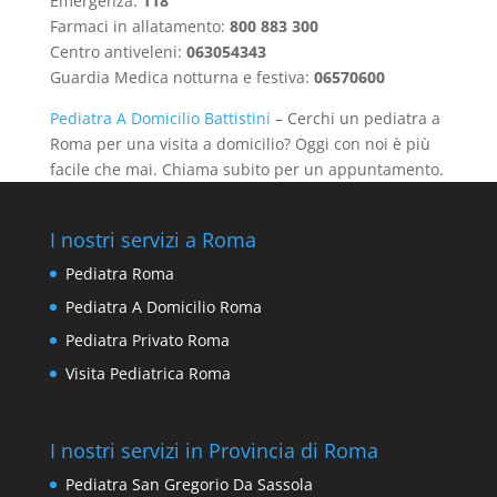
Emergenza:
118
Farmaci in allatamento:
800 883 300
Centro antiveleni:
063054343
Guardia Medica notturna e festiva:
06570600
Pediatra A Domicilio Battistini
– Cerchi un pediatra a
Roma per una visita a domicilio? Oggi con noi è più
facile che mai. Chiama subito per un appuntamento.
I nostri servizi a Roma
Pediatra Roma
Pediatra A Domicilio Roma
Pediatra Privato Roma
Visita Pediatrica Roma
I nostri servizi in Provincia di Roma
Pediatra San Gregorio Da Sassola