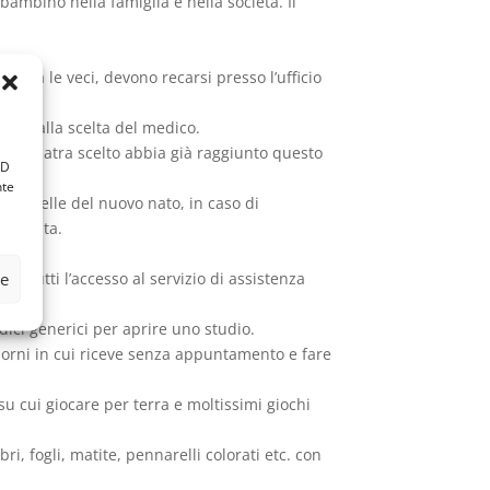
bambino nella famiglia e nella società. Il
e fa le veci, devono recarsi presso l’ufficio
io.
mente alla scelta del medico.
l pediatra scelto abbia già raggiunto questo
ID
nte
 le sorelle del nuovo nato, in caso di
a scelta.
ze
 tutti l’accesso al servizio di assistenza
dici generici per aprire uno studio.
orni in cui riceve senza appuntamento e fare
su cui giocare per terra e moltissimi giochi
ri, fogli, matite, pennarelli colorati etc. con