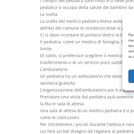
I compiti del pediatra sono molti e si deve pre
pediatra si occupa della salute dei bambini da 
La scelta.
La scelta del medico pediatra Roma avviene subi
dell’Asl del comune di residenza dove si può sce
Ci si deve ricordare di portarsi dietro la tesse
Per
mem
Il pediatra, come un medico di famiglia, ha un
tec
limite.
uni
Di solito, si preferisce scegliere il medico ped
su 
trasferimento o di un servizio poco soddisfacen
L’ambulatorio.
Un pediatra ha un ambulatorio che deve essere 
sanitaria gratuita.
L’organizzazione dell’ambulatorio poi è a discr
Prenotare una visita dal pediatra può avvenir
la fila in sala di attesa.
Una sala di attesa di un medico pediatra è u po
come le costruzioni.
Per intrattenere i piccoli durante l’attesa è nec
cui fare un bel disegno da regalare al pediatra