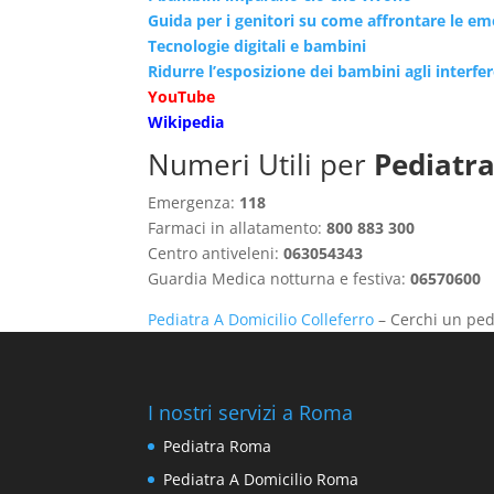
Guida per i genitori su come affrontare le e
Tecnologie digitali e bambini
Ridurre l’esposizione dei bambini agli interfe
YouTube
Wikipedia
Numeri Utili per
Pediatra
Emergenza:
118
Farmaci in allatamento:
800 883 300
Centro antiveleni:
063054343
Guardia Medica notturna e festiva:
06570600
Pediatra A Domicilio Colleferro
– Cerchi un ped
I nostri servizi a Roma
Pediatra Roma
Pediatra A Domicilio Roma