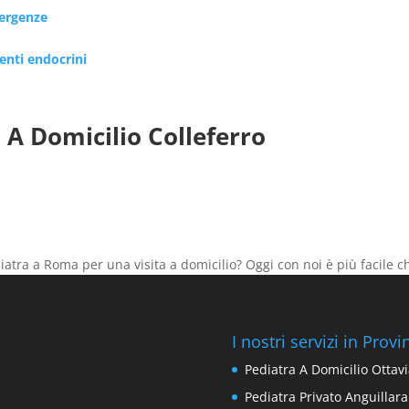
mergenze
renti endocrini
 A Domicilio Colleferro
iatra a Roma per una visita a domicilio? Oggi con noi è più facil
I nostri servizi in Prov
Pediatra A Domicilio Ottav
Pediatra Privato Anguillara