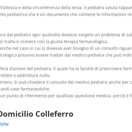
’altezza e della circonferenza della testa. Il pediatra valuta l’appar
retto pediatrico che è un documento che contiene le informazioni re
i reca dal pediatra ogni qualvolta dovesse sorgere un problema di s
si tratta e ricevere così la giusta terapia farmacologica.
anche nel caso in cui si dovesse aver bisogno di un consulto rigua
sicologico possono essere trattati dal medico pediatra che può indir
fera d’azione del pediatra, il quale ha la facoltà di prescrivere far
dotto o addirittura nullo.
ntero. Si può chiedere il consulto del medico pediatra anche per ca
grandi case farmaceutiche.
è un punto di riferimento per qualsiasi questione medica, perciò è
Domicilio Colleferro
riche