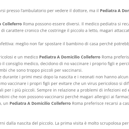
arsi presso l’ambulatorio per vedere il dottore, ma il
Pediatra A Dom
o Colleferro
Roma possono essere diversi. Il medico pediatra si reca
 carattere cronico che costringe il piccolo a letto, magari attaccato
nfettiva: meglio non far spostare il bambino di casa perché potrebbe
ericolosi e un medico
Pediatra A Domicilio Colleferro
Roma preferisc
ro il consiglio medico, decidono di no vaccinare i proprio figli e pe
imbi che sono troppo piccoli per vaccinarsi.
te durante i primi mesi dopo la nascita e i neonati non hanno alcun
o vaccinare i propri figli per evitare che un virus pericoloso si diff
ali per i più piccoli. Sempre in relazione a problemi di infezioni e
bini che non possono vaccinarsi perché magari allergici ai farmaci 
o, un
Pediatra A Domicilio Colleferro
Roma preferisce recarsi a cas
rni dalla nascita del piccolo. La prima visita è molto scrupolosa per