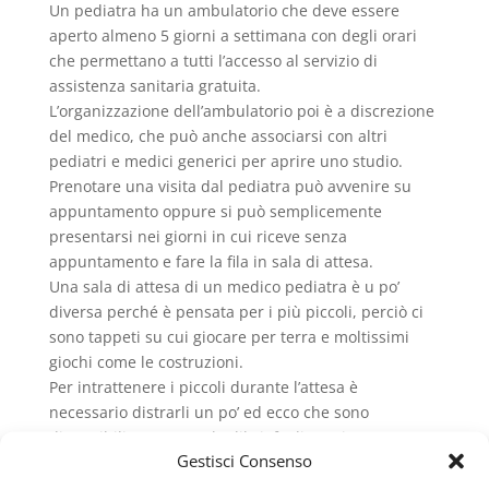
Un pediatra ha un ambulatorio che deve essere
aperto almeno 5 giorni a settimana con degli orari
che permettano a tutti l’accesso al servizio di
assistenza sanitaria gratuita.
L’organizzazione dell’ambulatorio poi è a discrezione
del medico, che può anche associarsi con altri
pediatri e medici generici per aprire uno studio.
Prenotare una visita dal pediatra può avvenire su
appuntamento oppure si può semplicemente
presentarsi nei giorni in cui riceve senza
appuntamento e fare la fila in sala di attesa.
Una sala di attesa di un medico pediatra è u po’
diversa perché è pensata per i più piccoli, perciò ci
sono tappeti su cui giocare per terra e moltissimi
giochi come le costruzioni.
Per intrattenere i piccoli durante l’attesa è
necessario distrarli un po’ ed ecco che sono
disponibili spesso anche libri, fogli, matite,
Gestisci Consenso
pennarelli colorati etc. con cui fare un bel disegno
da regalare al pediatra.