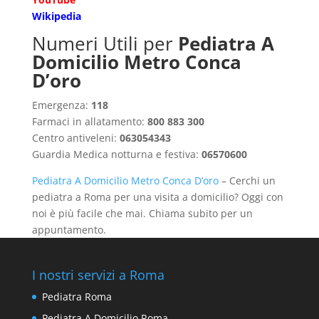
Wikipedia
Numeri Utili per
Pediatra A
Domicilio Metro Conca
D’oro
Emergenza:
118
Farmaci in allatamento:
800 883 300
Centro antiveleni:
063054343
Guardia Medica notturna e festiva:
06570600
Pediatra A Domicilio Metro Conca D’oro
– Cerchi un
pediatra a Roma per una visita a domicilio? Oggi con
noi è più facile che mai. Chiama subito per un
appuntamento.
I nostri servizi a Roma
Pediatra Roma
Pediatra A Domicilio Roma