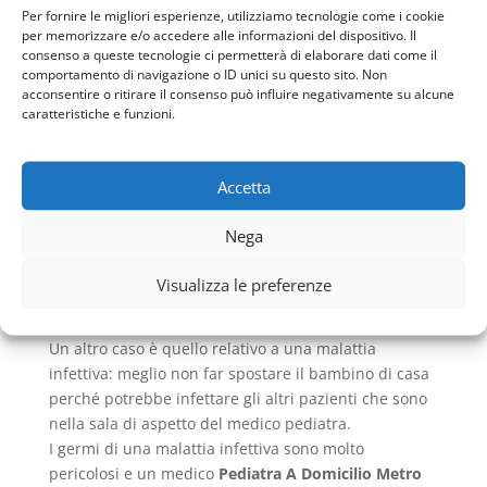
Per fornire le migliori esperienze, utilizziamo tecnologie come i cookie
A domicilio.
per memorizzare e/o accedere alle informazioni del dispositivo. Il
Ci sono alcuni casi in cui non è necessario recarsi
consenso a queste tecnologie ci permetterà di elaborare dati come il
presso l’ambulatorio per vedere il dottore, ma il
comportamento di navigazione o ID unici su questo sito. Non
acconsentire o ritirare il consenso può influire negativamente su alcune
Pediatra A Domicilio Metro Conca D’oro
Roma si
caratteristiche e funzioni.
reca direttamente dal suo piccolo paziente a casa
sua.
I motivi della richiesta del
Pediatra A Domicilio
Accetta
Metro Conca D’oro
Roma possono essere diversi. Il
medico pediatra si reca dal paziente nel caso in cui
Nega
non si potesse muovere a causa di un trauma o una
patologia di carattere cronico che costringe il piccolo
Visualizza le preferenze
a letto, magari attaccato a diversi macchinari
salvavita. Si tratta di pazienti intrasportabili.
Un altro caso è quello relativo a una malattia
infettiva: meglio non far spostare il bambino di casa
perché potrebbe infettare gli altri pazienti che sono
nella sala di aspetto del medico pediatra.
I germi di una malattia infettiva sono molto
pericolosi e un medico
Pediatra A Domicilio Metro