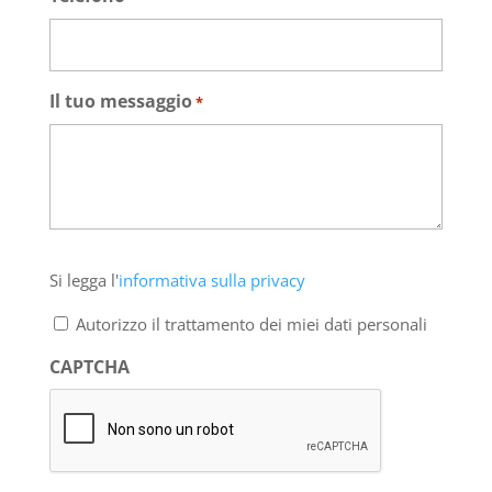
Il tuo messaggio
*
Si
Si legga l'
informativa sulla privacy
legga
l'informativa
Autorizzo il trattamento dei miei dati personali
sulla
privacy
CAPTCHA
*