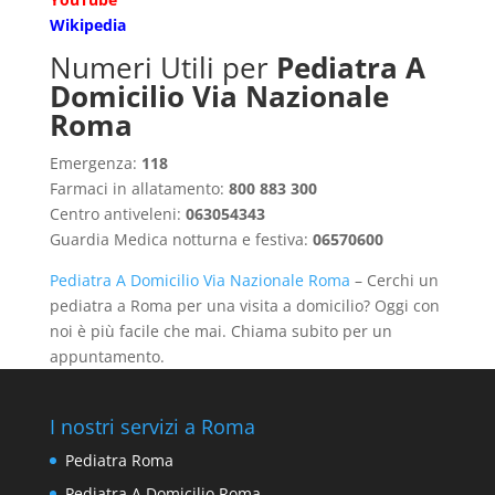
Wikipedia
Numeri Utili per
Pediatra A
Domicilio Via Nazionale
Roma
Emergenza:
118
Farmaci in allatamento:
800 883 300
Centro antiveleni:
063054343
Guardia Medica notturna e festiva:
06570600
Pediatra A Domicilio Via Nazionale Roma
– Cerchi un
pediatra a Roma per una visita a domicilio? Oggi con
noi è più facile che mai. Chiama subito per un
appuntamento.
I nostri servizi a Roma
Pediatra Roma
Pediatra A Domicilio Roma