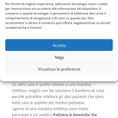
Per fornire le migliori esperienze, utilizziamo tecnologie come i cookie
A domicilio.
per memorizzare e/o accedere alle informazioni del dispositivo. Il
Ci sono alcuni casi in cui non è necessario recarsi
consenso a queste tecnologie ci permetterà di elaborare dati come il
presso l’ambulatorio per vedere il dottore, ma il
comportamento di navigazione o ID unici su questo sito. Non
acconsentire o ritirare il consenso può influire negativamente su alcune
Pediatra A Domicilio Via Nazionale Roma
Roma si
caratteristiche e funzioni.
reca direttamente dal suo piccolo paziente a casa
sua.
I motivi della richiesta del
Pediatra A Domicilio Via
Accetta
Nazionale Roma
Roma possono essere diversi. Il
medico pediatra si reca dal paziente nel caso in cui
Nega
non si potesse muovere a causa di un trauma o una
patologia di carattere cronico che costringe il piccolo
Visualizza le preferenze
a letto, magari attaccato a diversi macchinari
salvavita. Si tratta di pazienti intrasportabili.
Un altro caso è quello relativo a una malattia
infettiva: meglio non far spostare il bambino di casa
perché potrebbe infettare gli altri pazienti che sono
nella sala di aspetto del medico pediatra.
I germi di una malattia infettiva sono molto
pericolosi e un medico
Pediatra A Domicilio Via