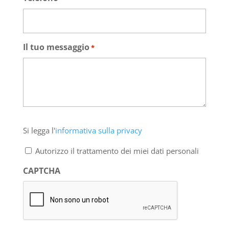
Il tuo messaggio
*
Si
Si legga l'
informativa sulla privacy
legga
l'informativa
Autorizzo il trattamento dei miei dati personali
sulla
privacy
CAPTCHA
*