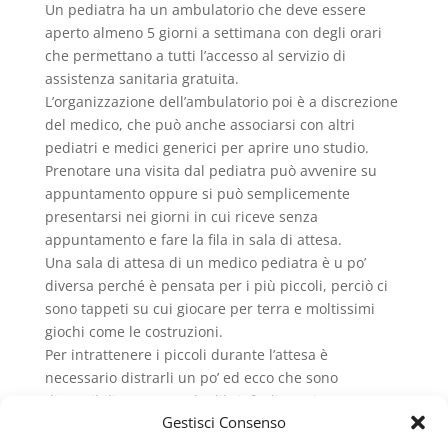
Un pediatra ha un ambulatorio che deve essere
aperto almeno 5 giorni a settimana con degli orari
che permettano a tutti l’accesso al servizio di
assistenza sanitaria gratuita.
L’organizzazione dell’ambulatorio poi è a discrezione
del medico, che può anche associarsi con altri
pediatri e medici generici per aprire uno studio.
Prenotare una visita dal pediatra può avvenire su
appuntamento oppure si può semplicemente
presentarsi nei giorni in cui riceve senza
appuntamento e fare la fila in sala di attesa.
Una sala di attesa di un medico pediatra è u po’
diversa perché è pensata per i più piccoli, perciò ci
sono tappeti su cui giocare per terra e moltissimi
giochi come le costruzioni.
Per intrattenere i piccoli durante l’attesa è
necessario distrarli un po’ ed ecco che sono
disponibili spesso anche libri, fogli, matite,
Gestisci Consenso
pennarelli colorati etc. con cui fare un bel disegno
da regalare al pediatra.