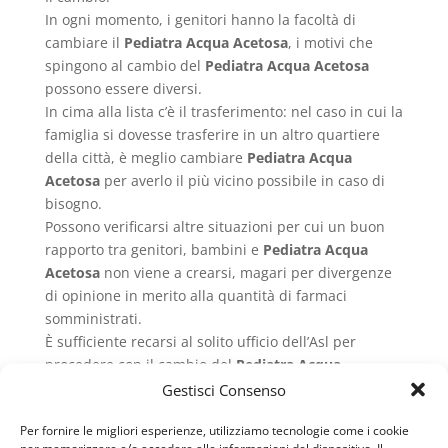
In ogni momento, i genitori hanno la facoltà di
cambiare il
Pediatra Acqua Acetosa
, i motivi che
spingono al cambio del
Pediatra Acqua Acetosa
possono essere diversi.
In cima alla lista c’è il trasferimento: nel caso in cui la
famiglia si dovesse trasferire in un altro quartiere
della città, è meglio cambiare
Pediatra Acqua
Acetosa
per averlo il più vicino possibile in caso di
bisogno.
Possono verificarsi altre situazioni per cui un buon
rapporto tra genitori, bambini e
Pediatra Acqua
Acetosa
non viene a crearsi, magari per divergenze
di opinione in merito alla quantità di farmaci
somministrati.
È sufficiente recarsi al solito ufficio dell’Asl per
procedere con il cambio del
Pediatra Acqua
Acetosa
.
Gestisci Consenso
I compiti.
Per fornire le migliori esperienze, utilizziamo tecnologie come i cookie
Il compito del
Pediatra Acqua Acetosa
è quello di
per memorizzare e/o accedere alle informazioni del dispositivo. Il