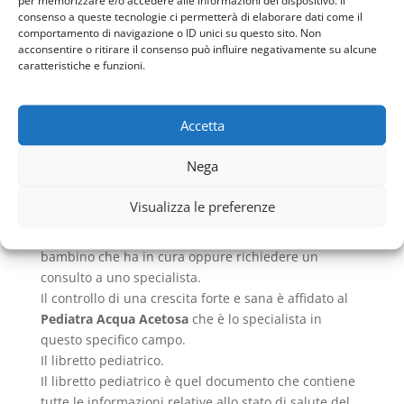
prendersi cura della salute del bambino.
consenso a queste tecnologie ci permetterà di elaborare dati come il
Le azioni che svolge sono diverse: innanzitutto visita
comportamento di navigazione o ID unici su questo sito. Non
acconsentire o ritirare il consenso può influire negativamente su alcune
il bambino entro il primo mese di nascita per
caratteristiche e funzioni.
verificare che tutto sia ok.
In questa occasione, prende il libretto pediatrico che
fin’ora è stato redatto dalle ostetriche dell’ospedale e
Accetta
dai genitori. Il
Pediatra Acqua Acetosa
si occupa di
prescrivere i farmaci per la guarigione del piccolo.
Nega
È compito del
Pediatra Acqua Acetosa
emettere i
certificati, come quelli di malattia da presentare
Visualizza le preferenze
come giustifica delle assenze a scuola. Inoltre, il
Pediatra Acqua Acetosa
ha la facoltà di ricoverare il
bambino che ha in cura oppure richiedere un
consulto a uno specialista.
Il controllo di una crescita forte e sana è affidato al
Pediatra Acqua Acetosa
che è lo specialista in
questo specifico campo.
Il libretto pediatrico.
Il libretto pediatrico è quel documento che contiene
tutte le informazioni relative allo stato di salute del