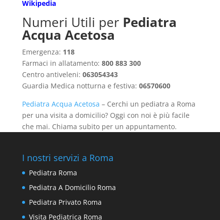
Wikipedia
Numeri Utili per
Pediatra
Acqua Acetosa
Emergenza:
118
Farmaci in allatamento:
800 883 300
Centro antiveleni:
063054343
Guardia Medica notturna e festiva:
06570600
Pediatra Acqua Acetosa
– Cerchi un pediatra a Roma
per una visita a domicilio? Oggi con noi è più facile
che mai. Chiama subito per un appuntamento.
I nostri servizi a Roma
Pediatra Roma
Pediatra A Domicilio Roma
Pediatra Privato Roma
Visita Pediatrica Roma