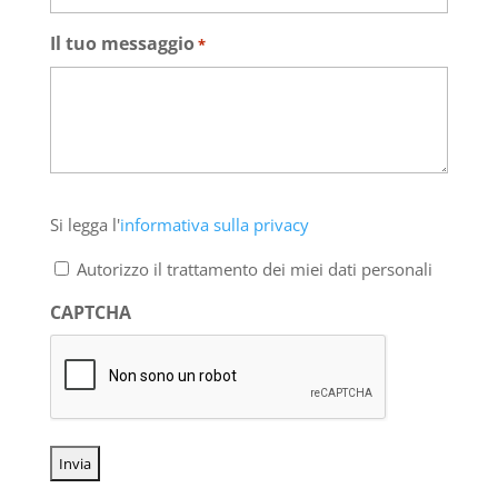
Il tuo messaggio
*
Si
Si legga l'
informativa sulla privacy
legga
l'informativa
Autorizzo il trattamento dei miei dati personali
sulla
privacy
CAPTCHA
*