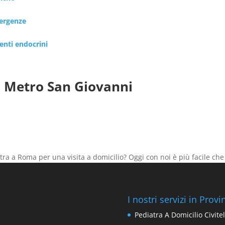
mergenze
renti endocrini
a Metro San Giovanni
tra a Roma per una visita a domicilio? Oggi con noi è più facile 
I nostri servizi in Prov
Pediatra A Domicilio Civite