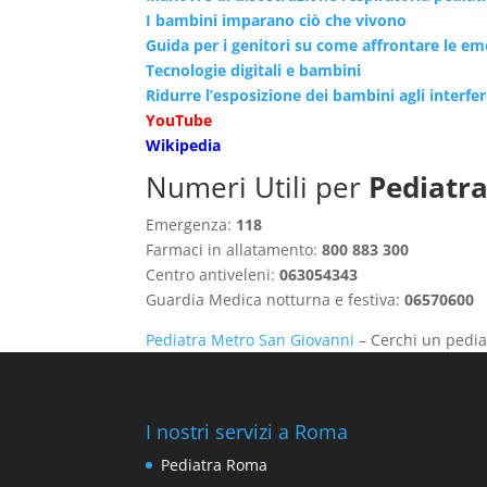
I bambini imparano ciò che vivono
Guida per i genitori su come affrontare le e
Tecnologie digitali e bambini
Ridurre l’esposizione dei bambini agli interfe
YouTube
Wikipedia
Numeri Utili per
Pediatr
Emergenza:
118
Farmaci in allatamento:
800 883 300
Centro antiveleni:
063054343
Guardia Medica notturna e festiva:
06570600
Pediatra Metro San Giovanni
– Cerchi un pedia
I nostri servizi a Roma
Pediatra Roma