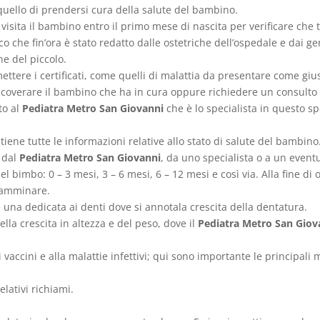
uello di prendersi cura della salute del bambino.
visita il bambino entro il primo mese di nascita per verificare che t
o che fin’ora è stato redatto dalle ostetriche dell’ospedale e dai gen
ne del piccolo.
ttere i certificati, come quelli di malattia da presentare come giust
ricoverare il bambino che ha in cura oppure richiedere un consulto 
ato al
Pediatra Metro San Giovanni
che è lo specialista in questo s
iene tutte le informazioni relative allo stato di salute del bambino
e dal
Pediatra Metro San Giovanni
, da uno specialista o a un event
à del bimbo: 0 – 3 mesi, 3 – 6 mesi, 6 – 12 mesi e così via. Alla fine d
 camminare.
è una dedicata ai denti dove si annotala crescita della dentatura.
ella crescita in altezza e del peso, dove il
Pediatra Metro San Giov
 vaccini e alla malattie infettivi; qui sono importante le principal
lativi richiami.