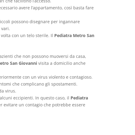
 che facilitino l’accesso.
ecessario avere l’appartamento, così basta fare
 piccoli possono disegnare per ingannare
 vari.
volta con un telo sterile. Il
Pediatra Metro San
i pazienti che non possono muoversi da casa,
etro San Giovanni
visita a domicilio anche
teriormente con un virus violento e contagioso.
intomi che complicano gli spostamenti.
a virus.
lcuni eccipienti. In questo caso, il
Pediatra
per evitare un contagio che potrebbe essere