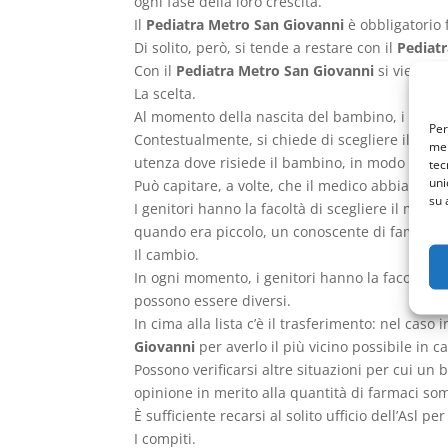
ogni fase della loro crescita.
Il
Pediatra Metro San Giovanni
è obbligatorio f
Di solito, però, si tende a restare con il
Pediat
Con il
Pediatra Metro San Giovanni
si viene a 
La scelta.
Al momento della nascita del bambino, i genitor
Per
Contestualmente, si chiede di scegliere il
Pedi
mem
utenza dove risiede il bambino, in modo che i
tec
uni
Può capitare, a volte, che il medico abbia ragg
su 
I genitori hanno la facoltà di scegliere il medi
quando era piccolo, un conoscente di famiglia,
Il cambio.
In ogni momento, i genitori hanno la facoltà d
possono essere diversi.
In cima alla lista c’è il trasferimento: nel caso
Giovanni
per averlo il più vicino possibile in c
Possono verificarsi altre situazioni per cui un
opinione in merito alla quantità di farmaci som
È sufficiente recarsi al solito ufficio dell’Asl 
I compiti.