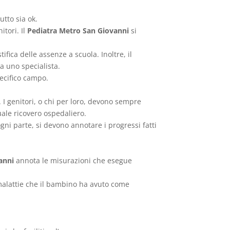
utto sia ok.
itori. Il
Pediatra Metro San Giovanni
si
ifica delle assenze a scuola. Inoltre, il
a uno specialista.
pecifico campo.
. I genitori, o chi per loro, devono sempre
uale ricovero ospedaliero.
i ogni parte, si devono annotare i progressi fatti
anni
annota le misurazioni che esegue
i malattie che il bambino ha avuto come