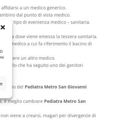
ò affidarsi a un medico generico.
ambino dal punto di vista medico.
er ogni tipo di evenienza medico – sanitaria.
esidenza dove viene emessa la tessera sanitaria.
e del medico a cui fa riferimento il bacino di
ID
nte
 scegliere un altro medico.
 quello che ha seguito uno dei genitori
ze
l cambio del
Pediatra Metro San Giovanni
ittà, è meglio cambiare
Pediatra Metro San
non viene a crearsi, magari per divergenze di