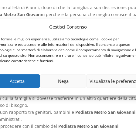
ino all’età di 6 anni, dopo di che la famiglia, a sua discrezione, pu
ra Metro San Giovanni
perché è la persona che meglio conosce il b
instaurare un rapporto di fiducia che consente di rivolgersi a lui p
Gestisci Consenso
i, o chi per loro, si reca presso l’ufficio della Asl del comune di r
 fornire le migliori esperienze, utilizziamo tecnologie come i cookie per
atra Metro San Giovanni
, ma di solito si procede con l’assegnazion
orizzare e/o accedere alle informazioni del dispositivo. Il consenso a queste
l
Pediatra Metro San Giovanni
sia il medico più vicino a casa.
nologie ci permetterà di elaborare dati come il comportamento di navigazione o 
ci su questo sito. Non acconsentire o ritirare il consenso può influire negativame
iunto il numero massimo di pazienti che può seguire, allora si deve
alcune caratteristiche e funzioni.
co
Pediatra Metro San Giovanni
che preferiscono, come per esempio
 il
Pediatra Metro San Giovanni
che abita vicino alla nonna etc.
Accetta
Nega
Visualizza le preferen
i cambiare il
Pediatra Metro San Giovanni
, i motivi che spingono a
 in cui la famiglia si dovesse trasferire in un altro quartiere della c
aso di bisogno.
 buon rapporto tra genitori, bambini e
Pediatra Metro San Giovanni
ministrati.
per procedere con il cambio del
Pediatra Metro San Giovanni
.