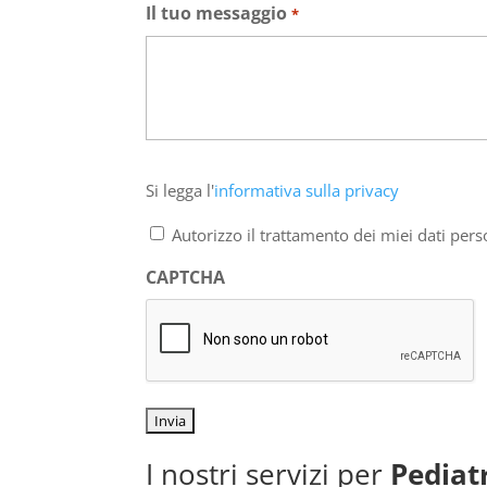
Il tuo messaggio
*
Si
Si legga l'
informativa sulla privacy
legga
l'informativa
Autorizzo il trattamento dei miei dati pers
sulla
privacy
CAPTCHA
*
I nostri servizi per
Pediat