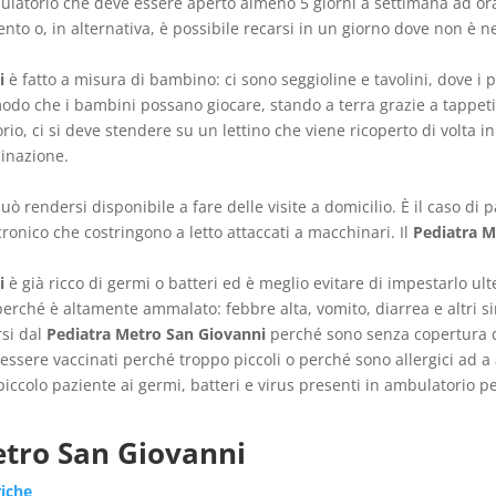
atorio che deve essere aperto almeno 5 giorni a settimana ad orari
to o, in alternativa, è possibile recarsi in un giorno dove non è n
i
è fatto a misura di bambino: ci sono seggioline e tavolini, dove i
 modo che i bambini possano giocare, stando a terra grazie a tappeti
io, ci si deve stendere su un lettino che viene ricoperto di volta in 
minazione.
uò rendersi disponibile a fare delle visite a domicilio. È il caso d
cronico che costringono a letto attaccati a macchinari. Il
Pediatra M
i
è già ricco di germi o batteri ed è meglio evitare di impestarlo ul
rché è altamente ammalato: febbre alta, vomito, diarrea e altri s
rsi dal
Pediatra Metro San Giovanni
perché sono senza copertura d
essere vaccinati perché troppo piccoli o perché sono allergici ad a a
piccolo paziente ai germi, batteri e virus presenti in ambulatorio 
etro San Giovanni
riche