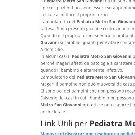
Il
Pediatra Metro San Giovanni
ha un suo ambul
I piccoli pazienti possono essere su appuntamen
la fila e aspettare il proprio turno.
L’ambulatorio del
Pediatra Metro San Giovann
l’attesa. Sono presenti giochi e costruzioni in
Quando è il proprio turno, si entra in ambulator
Giovanni
si cambia i guanti per evitare conta
A domicilio.
In alcuni casi il
Pediatra Metro San Giovanni
p
perché magari affetti da patologie a carattere 
quando il bambino è altamente infettivo.
L’ambulatorio del
Pediatra Metro San Giovann
Magari il bambino non può muoversi da casa pe
Ci sono poi dei bambini che non possono reca
Esistono dei casi in cui i bambini non possono 
Metro San Giovanni
preferisce non esporre il 
anche letale.
Link Utili per
Pediatra M
Manovre di disostruzione respiratoria pediat