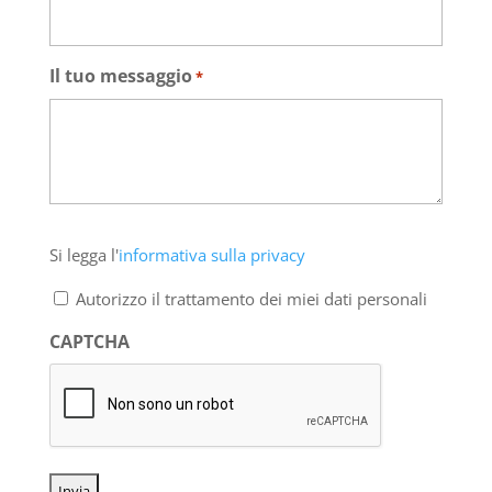
Il tuo messaggio
*
Si
Si legga l'
informativa sulla privacy
legga
l'informativa
Autorizzo il trattamento dei miei dati personali
sulla
privacy
CAPTCHA
*