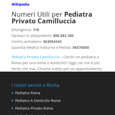
Wikipedia
Numeri Utili per
Pediatra
Privato Camilluccia
Emergenza:
118
Farmaci in allatamento:
800 883 300
Centro antiveleni:
063054343
Guardia Medica notturna e festiva:
06570600
Pediatra Privato Camilluccia
– Cerchi un pediatra a
Roma per una visita a domicilio? Oggi con noi è più
facile che mai. Chiama subito per un appuntamento.
I nostri servizi a Roma
Pediatra Roma
Pediatra A Domicilio Roma
Pediatra Privato Roma