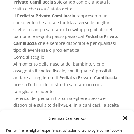
Privato Camilluccia
spiegando come è andata la
visita e che cosa è stato detto.
Il
Pediatra Privato Camilluccia
rappresenta un
consulente che aiuta e indirizza verso le migliori
scelte in campo sanitario. Lo sviluppo globale del
bambino è seguito passo passo dal
Pediatra Privato
Camilluccia
che è sempre disponibile per qualsiasi
tipo di evenienza o problematica.
Come si sceglie.
Al momento della nascita del bambino, viene
assegnato il codice fiscale, con il quale è possibile
andare a sceglierete il
Pediatra Privato Camilluccia
presso l’ufficio del distretto sanitario in cui la
famiglia è residente.
L’elenco dei pediatri tra cui scegliere spesso è
disponibile sul sito dell’ASL e, in alcuni casi, la scelta
può avvenire direttamente dal loro sito web, senza
Gestisci Consenso
doversi per forza recare presso l’ufficio.
L’unica condizione alla scelta del
Pediatra Privato
Per fornire le migliori esperienze, utilizziamo tecnologie come i cookie
Camilluccia
è che questo non abbia già raggiunto il