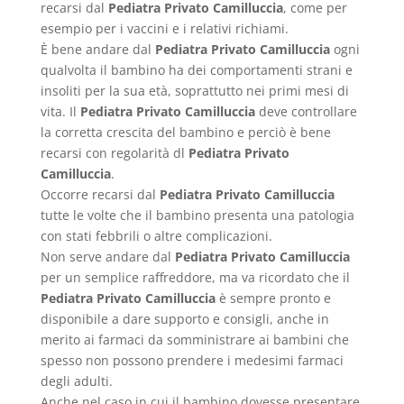
recarsi dal
Pediatra Privato Camilluccia
, come per
esempio per i vaccini e i relativi richiami.
È bene andare dal
Pediatra Privato Camilluccia
ogni
qualvolta il bambino ha dei comportamenti strani e
insoliti per la sua età, soprattutto nei primi mesi di
vita. Il
Pediatra Privato Camilluccia
deve controllare
la corretta crescita del bambino e perciò è bene
recarsi con regolarità dl
Pediatra Privato
Camilluccia
.
Occorre recarsi dal
Pediatra Privato Camilluccia
tutte le volte che il bambino presenta una patologia
con stati febbrili o altre complicazioni.
Non serve andare dal
Pediatra Privato Camilluccia
per un semplice raffreddore, ma va ricordato che il
Pediatra Privato Camilluccia
è sempre pronto e
disponibile a dare supporto e consigli, anche in
merito ai farmaci da somministrare ai bambini che
spesso non possono prendere i medesimi farmaci
degli adulti.
Anche nel caso in cui il bambino dovesse presentare