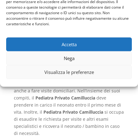
per memorizzare e/o accedere alle informazioni del dispositivo. Il
numero massimo di assistiti che può avere in carico.
consenso a queste tecnologie ci permetterà di elaborare dati come il
comportamento di navigazione o ID unici su questo sito. Non
Di solito, è possibile scegliere un
Pediatra Privato
acconsentire o ritirare il consenso può influire negativamente su alcune
Camilluccia
che ha già raggiunto il massimo dei
caratteristiche e funzioni.
pazienti seguiti se si tratta di un medico che ha già
in cura un fratello o una sorella o si è occupato della
famiglia da sempre.
Accetta
Quali sono i compiti.
Un
Pediatra Privato Camilluccia
deve svolgere una
Nega
serie di compiti per prendersi cura in modo corretto
della salute dei piccoli pazienti a lui affidati.
Visualizza le preferenze
Il
Pediatra Privato Camilluccia
ha un suo
ambulatorio dove effettua le visite, ma è disponibile
anche a fare visite domiciliari. Nell’insieme dei suoi
compiti, il
Pediatra Privato Camilluccia
deve
prendere in carico il neonato entro il primo mese di
vita. Inoltre, il
Pediatra Privato Camilluccia
si occupa
di esaudire le richiesta per visite e altri esami
specialistici e ricovera il neonato / bambino in caso
di necessità.