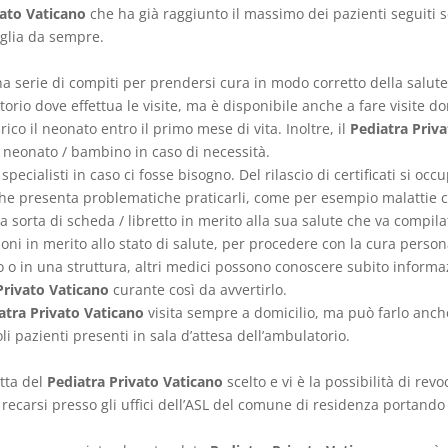
vato Vaticano
che ha già raggiunto il massimo dei pazienti seguiti s
iglia da sempre.
 serie di compiti per prendersi cura in modo corretto della salute de
io dove effettua le visite, ma è disponibile anche a fare visite domi
co il neonato entro il primo mese di vita. Inoltre, il
Pediatra Priv
 il neonato / bambino in caso di necessità.
specialisti in caso ci fosse bisogno. Del rilascio di certificati si occ
che presenta problematiche praticarli, come per esempio malattie 
a sorta di scheda / libretto in merito alla sua salute che va compil
ioni in merito allo stato di salute, per procedere con la cura persona
 o in una struttura, altri medici possono conoscere subito informaz
Privato Vaticano
curante così da avvertirlo.
atra Privato Vaticano
visita sempre a domicilio, ma può farlo anch
li pazienti presenti in sala d’attesa dell’ambulatorio.
tta del
Pediatra Privato Vaticano
scelto e vi è la possibilità di revo
 recarsi presso gli uffici dell’ASL del comune di residenza portando 