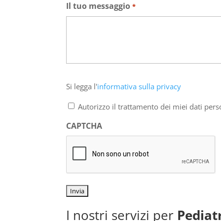
Il tuo messaggio
*
Si
Si legga l'
informativa sulla privacy
legga
l'informativa
Autorizzo il trattamento dei miei dati pers
sulla
privacy
CAPTCHA
*
I nostri servizi per
Pediat