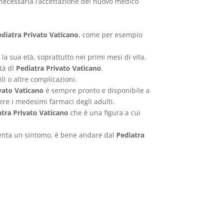
necessaria l’accettazione del nuovo medico
ediatra Privato Vaticano
, come per esempio
la sua età, soprattutto nei primi mesi di vita.
ità dl
Pediatra Privato Vaticano
.
li o altre complicazioni.
vato Vaticano
è sempre pronto e disponibile a
re i medesimi farmaci degli adulti.
atra Privato Vaticano
che è una figura a cui
esenta un sintomo, è bene andare dal
Pediatra