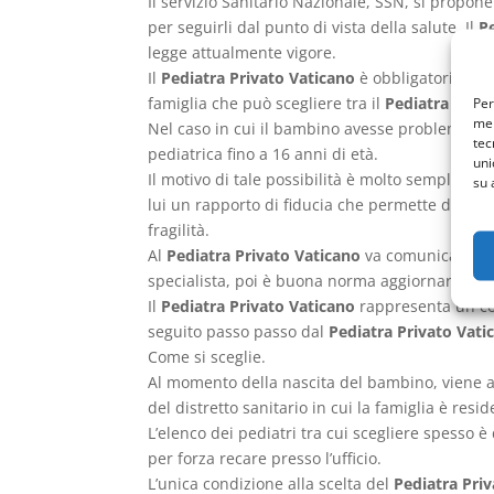
Il servizio Sanitario Nazionale, SSN, si propon
per seguirli dal punto di vista della salute. Il
P
legge attualmente vigore.
Il
Pediatra Privato Vaticano
è obbligatorio per 
famiglia che può scegliere tra il
Pediatra Priva
Per
mem
Nel caso in cui il bambino avesse problemi di h
tec
pediatrica fino a 16 anni di età.
uni
Il motivo di tale possibilità è molto semplice: i
su 
lui un rapporto di fiducia che permette di ass
fragilità.
Al
Pediatra Privato Vaticano
va comunicato tutt
specialista, poi è buona norma aggiornare il
P
Il
Pediatra Privato Vaticano
rappresenta un con
seguito passo passo dal
Pediatra Privato Vati
Come si sceglie.
Al momento della nascita del bambino, viene ass
del distretto sanitario in cui la famiglia è resid
L’elenco dei pediatri tra cui scegliere spesso è
per forza recare presso l’ufficio.
L’unica condizione alla scelta del
Pediatra Pri