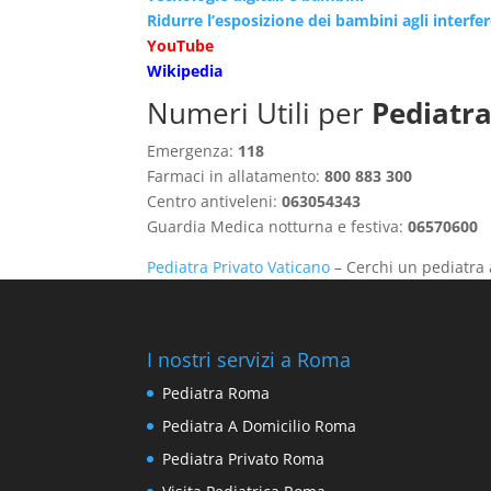
Ridurre l’esposizione dei bambini agli interfe
YouTube
Wikipedia
Numeri Utili per
Pediatra
Emergenza:
118
Farmaci in allatamento:
800 883 300
Centro antiveleni:
063054343
Guardia Medica notturna e festiva:
06570600
Pediatra Privato Vaticano
– Cerchi un pediatra 
I nostri servizi a Roma
Pediatra Roma
Pediatra A Domicilio Roma
Pediatra Privato Roma