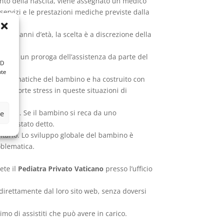
mento della nascita, viene assegnato un medico
i servizi e le prestazioni mediche previste dalla
 e 14 anni d’età, la scelta è a discrezione della
iedere un proroga dell’assistenza da parte del
ID
nte
roblematiche del bambino e ha costruito con
 di forte stress in queste situazioni di
novità. Se il bambino si reca da uno
ze
sa è stato detto.
itario. Lo sviluppo globale del bambino è
oblematica.
ete il
Pediatra Privato Vaticano
presso l’ufficio
re direttamente dal loro sito web, senza doversi
o di assistiti che può avere in carico.