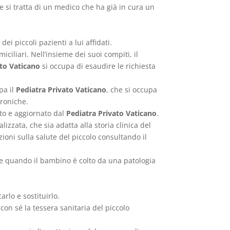
e si tratta di un medico che ha già in cura un
i piccoli pazienti a lui affidati.
ciliari. Nell’insieme dei suoi compiti, il
ato Vaticano
si occupa di esaudire le richiesta
upa il
Pediatra Privato Vaticano
, che si occupa
croniche.
ato e aggiornato dal
Pediatra Privato Vaticano
.
lizzata, che sia adatta alla storia clinica del
ioni sulla salute del piccolo consultando il
e quando il bambino è colto da una patologia
carlo e sostituirlo.
con sé la tessera sanitaria del piccolo