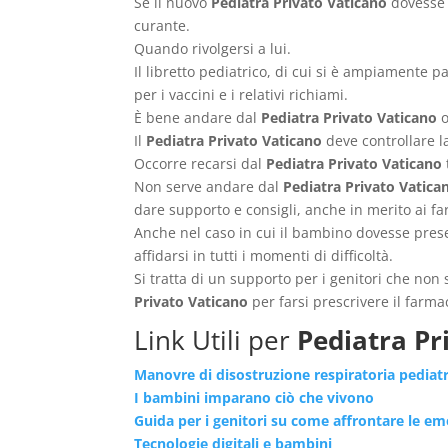
Se il nuovo
Pediatra Privato Vaticano
dovesse 
curante.
Quando rivolgersi a lui.
Il libretto pediatrico, di cui si è ampiamente p
per i vaccini e i relativi richiami.
È bene andare dal
Pediatra Privato Vaticano
o
Il
Pediatra Privato Vaticano
deve controllare l
Occorre recarsi dal
Pediatra Privato Vaticano
Non serve andare dal
Pediatra Privato Vatica
dare supporto e consigli, anche in merito ai 
Anche nel caso in cui il bambino dovesse prese
affidarsi in tutti i momenti di difficoltà.
Si tratta di un supporto per i genitori che no
Privato Vaticano
per farsi prescrivere il farm
Link Utili per
Pediatra Pr
Manovre di disostruzione respiratoria pediat
I bambini imparano ciò che vivono
Guida per i genitori su come affrontare le e
Tecnologie digitali e bambini