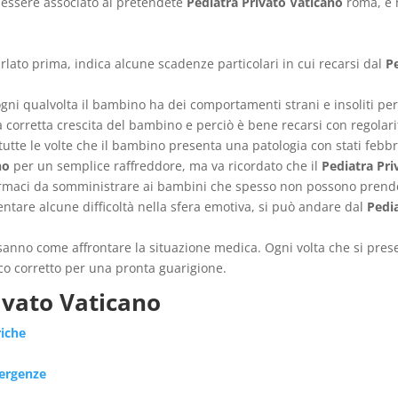
essere associato al pretendete
Pediatra Privato Vaticano
roma, è 
arlato prima, indica alcune scadenze particolari in cui recarsi dal
P
gni qualvolta il bambino ha dei comportamenti strani e insoliti per 
a corretta crescita del bambino e perciò è bene recarsi con regolar
tutte le volte che il bambino presenta una patologia con stati febbri
no
per un semplice raffreddore, ma va ricordato che il
Pediatra Pri
farmaci da somministrare ai bambini che spesso non possono prende
ntare alcune difficoltà nella sfera emotiva, si può andare dal
Pedi
n sanno come affrontare la situazione medica. Ogni volta che si pr
aco corretto per una pronta guarigione.
ivato Vaticano
riche
mergenze