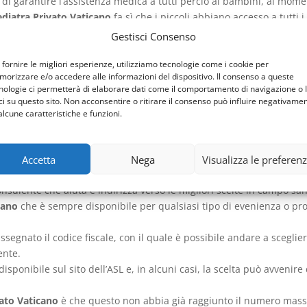
e di garantire l’assistenza medica a tutti perciò ai bambini, al mo
ediatra Privato Vaticano
fa sì che i piccoli abbiano accesso a tutti 
Gestisci Consenso
tutti i bambini fino al compimento di 6 anni d’età. Di seguito, tra i 6
to Vaticano
e il medico di famiglia.
 fornire le migliori esperienze, utilizziamo tecnologie come i cookie per
orizzare e/o accedere alle informazioni del dispositivo. Il consenso a queste
andicap o fosse affetto da patologie croniche, la famiglia può rich
nologie ci permetterà di elaborare dati come il comportamento di navigazione o 
ci su questo sito. Non acconsentire o ritirare il consenso può influire negativame
l
Pediatra Privato Vaticano
, dopo ormai 14 anni, conosce bene le p
alcune caratteristiche e funzioni.
isterlo al meglio. Un cambiamento potrebbe rappresentare un fattore
o in merito alla salute dal bambino e va aggiornato in merito alle 
Accetta
Nega
Visualizza le preferen
ediatra Privato Vaticano
spiegando come è andata la visita e che co
sulente che aiuta e indirizza verso le migliori scelte in campo san
cano
che è sempre disponibile per qualsiasi tipo di evenienza o pr
egnato il codice fiscale, con il quale è possibile andare a sceglier
ente.
 disponibile sul sito dell’ASL e, in alcuni casi, la scelta può avveni
vato Vaticano
è che questo non abbia già raggiunto il numero massim