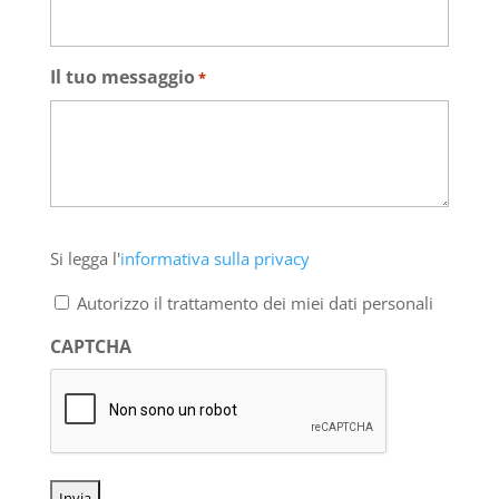
Il tuo messaggio
*
Si
Si legga l'
informativa sulla privacy
legga
l'informativa
Autorizzo il trattamento dei miei dati personali
sulla
privacy
CAPTCHA
*