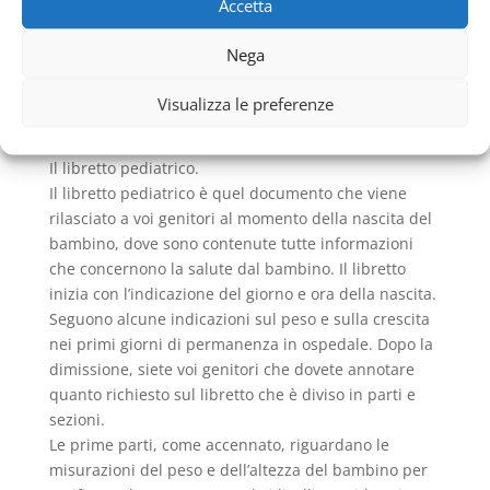
Accetta
pediatra che si rende disponibile a recarsi a casa
vostra per verificare quale sia l’emergenza medica.
Nega
È compito del medico, durante ogni
Visita Pediatrica
Castagnola
, compilare e aggiornare il libretto
Visualizza le preferenze
pediatrico. Nel paragrafo successivo potrete scoprire
di che cosa si tratta.
Il libretto pediatrico.
Il libretto pediatrico è quel documento che viene
rilasciato a voi genitori al momento della nascita del
bambino, dove sono contenute tutte informazioni
che concernono la salute dal bambino. Il libretto
inizia con l’indicazione del giorno e ora della nascita.
Seguono alcune indicazioni sul peso e sulla crescita
nei primi giorni di permanenza in ospedale. Dopo la
dimissione, siete voi genitori che dovete annotare
quanto richiesto sul libretto che è diviso in parti e
sezioni.
Le prime parti, come accennato, riguardano le
misurazioni del peso e dell’altezza del bambino per